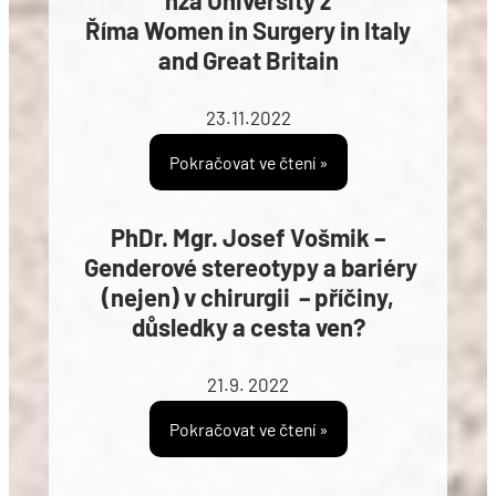
nza University z
Říma Women in Surgery in Italy
and Great Britain
23.11.2022
Pokračovat ve čtení »
PhDr. Mgr. Josef Vošmik –
Genderové stereotypy a bariéry
(nejen) v chirurgii – příčiny,
důsledky a cesta ven?
21.9. 2022
Pokračovat ve čtení »