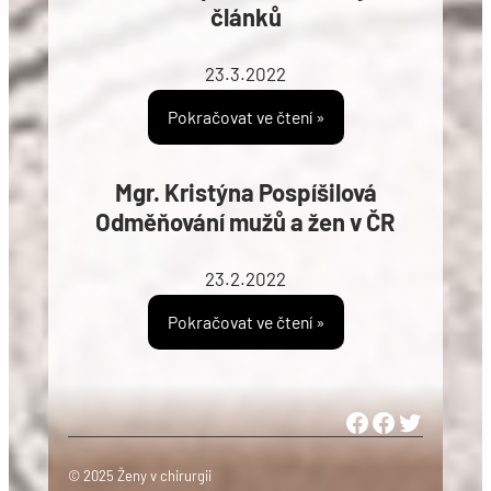
článků
23.3.2022
Pokračovat ve čtení »
Mgr. Kristýna Pospíšilová
Odměňování mužů a žen v ČR
23.2.2022
Pokračovat ve čtení »
Woman in Medicine Czech Republic
Women in Surgery Europe
Woman in Surgery Czech Republ
© 2025 Ženy v chirurgii