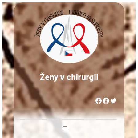
Přeskočit
na
obsah
Ženy v chirurgii
Woman in Medicine Czech Republic
Women in Surgery Europe
Woman in Surgery Czech Republic