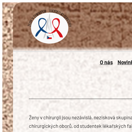
Přeskočit
na
obsah
O nás
Novin
Ženy v chirurgii jsou nezávislá, nezisková skupina
chirurgických oborů, od studentek lékařských fak