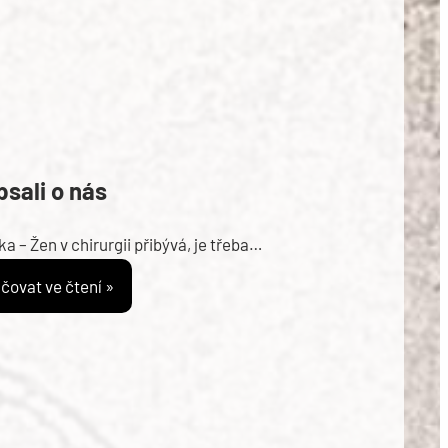
sali o nás
a – Žen v chirurgii přibývá, je třeba…
čovat ve čtení »