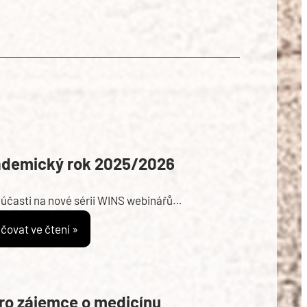
ademický rok 2025/2026
 účasti na nové sérii WINS webinářů…
čovat ve čtení »
pro zájemce o medicínu