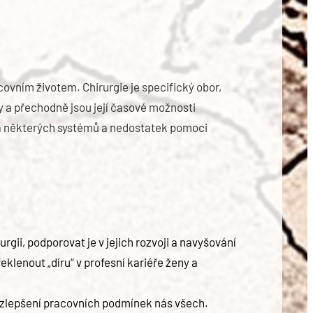
ovním životem. Chirurgie je specifický obor,
ky a přechodně jsou její časové možnosti
ta některých systémů a nedostatek pomoci
gii, podporovat je v jejich rozvoji a navyšování
klenout „díru“ v profesní kariéře ženy a
e zlepšení pracovních podmínek nás všech.