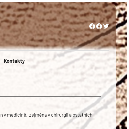
Woman in Medicine Czech Republic
Women in Surgery Europe
Woman in Surgery Czech Republic
Kontakty
en v medicíně, zejména v chirurgii a ostatních