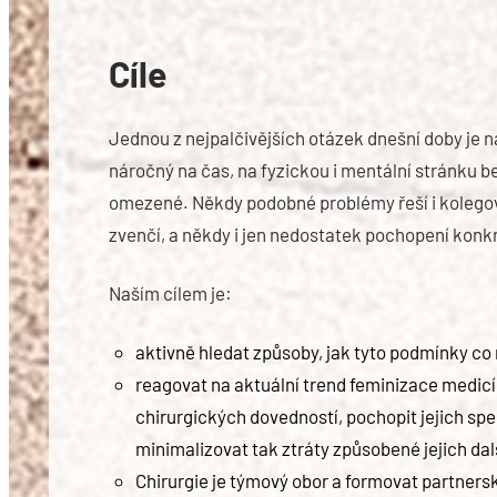
Cíle
Jednou z nejpalčivějších otázek dnešní doby je n
náročný na čas, na fyzickou i mentální stránku be
omezené. Někdy podobné problémy řeší i kolegové
zvenčí, a někdy i jen nedostatek pochopení konkr
Naším cílem je:
aktivně hledat způsoby, jak tyto podmínky co
reagovat na aktuální trend feminizace medicíny
chirurgických dovedností, pochopit jejich spe
minimalizovat tak ztráty způsobené jejich dal
Chirurgie je týmový obor a formovat partners