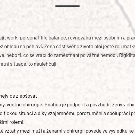
ajít work-personal-life balance, rovnováhu mezi osobním a prac
z ohledu na pohlaví. Žena část svého života plní ještě roli mat
, nebo ti, co se vrací do zaměstnání po vážné nemoci. Rigidi
étní situace, to neulehčují.
 nejvíce zlepšovat.
, včetně chirurgie. Snahou je podpořit a povzbudit ženy v chirur
cifickou situaci a díky vzájemnému porozumění a spolupráci pře
šími rolemi.
ké vztahy mezi muži a ženami v chirurgii povede ve výsledku k