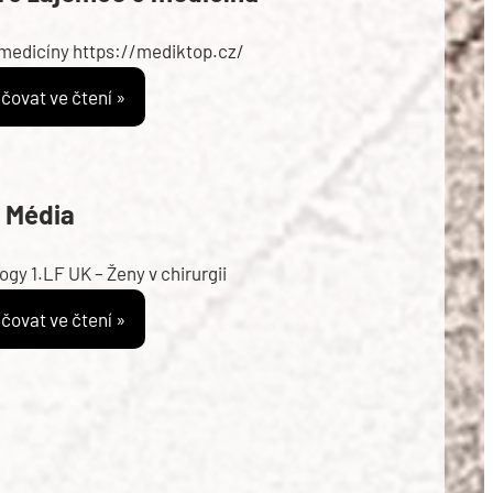
 medicíny https://mediktop.cz/
čovat ve čtení »
Média
gy 1.LF UK – Ženy v chirurgii
čovat ve čtení »