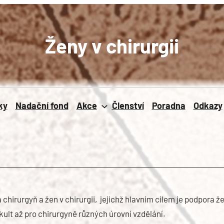
Ženy v chirurgii
ky
Nadační fond
Akce
Členství
Poradna
Odkazy
 chirurgyň a žen v chirurgii, jejichž hlavním cílem je podpora ž
ult až pro chirurgyně různých úrovní vzdělání.