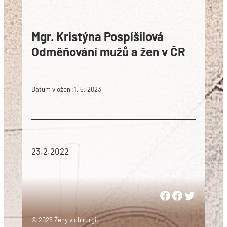
Mgr. Kristýna Pospíšilová
Odměňování mužů a žen v ČR
Datum vložení:
1. 5. 2023
23.2.2022
Woman in Medicine Czech Republic
Women in Surgery Europe
Woman in Surgery Czech Republ
© 2025 Ženy v chirurgii