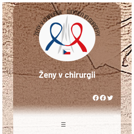
Přeskočit
na
obsah
Ženy v chirurgii
Woman in Medicine Czech Republic
Women in Surgery Europe
Woman in Surgery Czech Republic