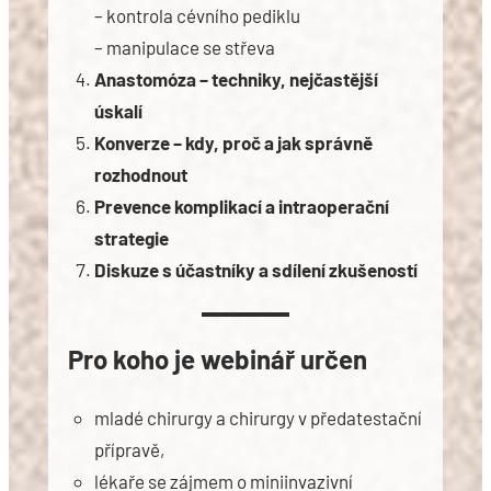
– kontrola cévního pediklu
– manipulace se střeva
Anastomóza – techniky, nejčastější
úskalí
Konverze – kdy, proč a jak správně
rozhodnout
Prevence komplikací a intraoperační
strategie
Diskuze s účastníky a sdílení zkušeností
Pro koho je webinář určen
mladé chirurgy a chirurgy v předatestační
přípravě,
lékaře se zájmem o miniinvazivní