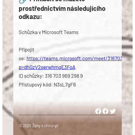
prostřednictvím následujícího
odkazu:
Schůzka v Microsoft Teams
Připojit
se:
https://teams.microsoft.com/meet/3167039692
p=dhGzV2oerwhmqE3FoA
ID schůzky: 316 703 969 298 9
Přístupový kód: N3sL7gF6
Woman in Medicine Czech Republic
Women in Surgery Europe
Woman in Surgery Czech Republ
© 2025 Ženy v chirurgii