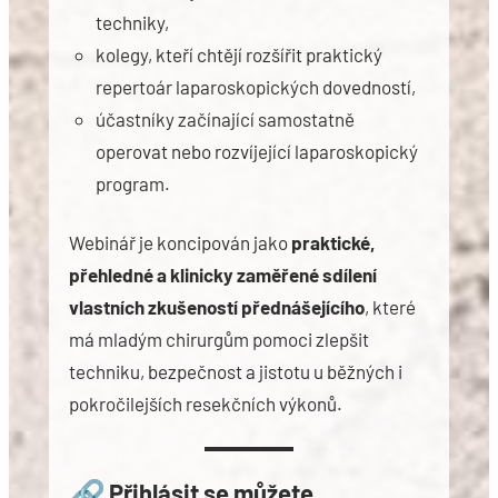
techniky,
kolegy, kteří chtějí rozšířit praktický
repertoár laparoskopických dovedností,
účastníky začínající samostatně
operovat nebo rozvíjející laparoskopický
program.
Webinář je koncipován jako
praktické,
přehledné a klinicky zaměřené sdílení
vlastních zkušeností přednášejícího
, které
má mladým chirurgům pomoci zlepšit
techniku, bezpečnost a jistotu u běžných i
pokročilejších resekčních výkonů.
Přihlásit se můžete