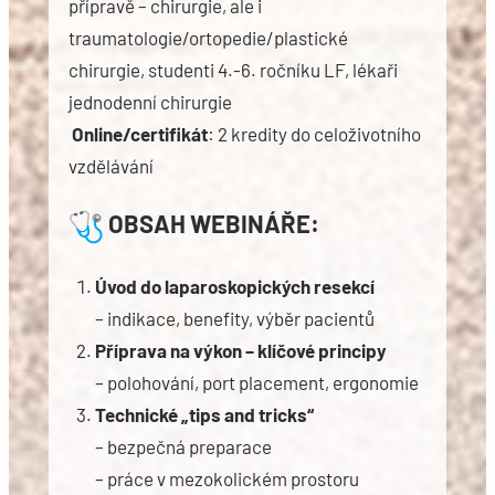
přípravě – chirurgie, ale i
traumatologie/ortopedie/plastické
chirurgie, studenti 4.-6. ročníku LF, lékaři
jednodenní chirurgie
Online/certifikát
: 2 kredity do celoživotního
vzdělávání
OBSAH WEBINÁŘE:
Úvod do laparoskopických resekcí
– indikace, benefity, výběr pacientů
Příprava na výkon – klíčové principy
– polohování, port placement, ergonomie
Technické „tips and tricks“
– bezpečná preparace
– práce v mezokolickém prostoru