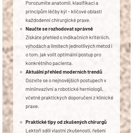
Porozumíte anatomii, klasifikaci a
principům léčby kýl – klíčové oblasti
každodenní chirurgické praxe.
Naučte se rozhodovat správně
Získáte přehled o indikačních kritériích,
výhodách a limitech jednotlivých metod i
o tom, jak volit optimální postup pro
konkrétního pacienta.
Aktuální přehled moderních trendů
Dozvíte se o nejnovějších postupech v
miniinvazivní a robotické herniologii,
včetně praktických doporučení z klinické
praxe.
Praktické tipy od zkušených chirurgů
Lektoři sdílí vlastní zkušenosti, řešení