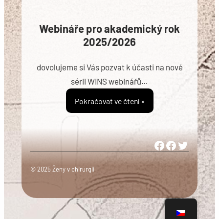
Webináře pro akademický rok
2025/2026
dovolujeme si Vás pozvat k účasti na nové
sérii WINS webinářů…
Pokračovat ve čtení »
Woman in Medicine Czech Republic
Women in Surgery Europe
Woman in Surgery Czech Republ
© 2025 Ženy v chirurgii