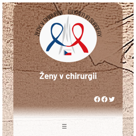
Přeskočit
na
obsah
Ženy v chirurgii
Woman in Medicine Czech Republic
Women in Surgery Europe
Woman in Surgery Czech Republic