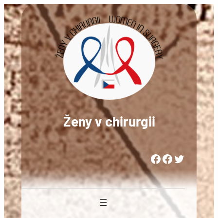
Přeskočit
na
obsah
Ženy v chirurgii
Woman in Medicine Czech Republic
Women in Surgery Europe
Woman in Surgery Czech Republic