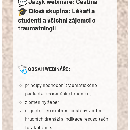
Jazyk webináře:
Čeština
Cílová skupina:
Lékaři a
studenti a všichni zájemci o
traumatologii
OBSAH WEBINÁŘE:
principy hodnocení traumatického
pacienta s poraněním hrudníku,
zlomeniny žeber
urgentní resuscitační postupy včetně
hrudních drenáží a indikace resuscitační
torakotomie,