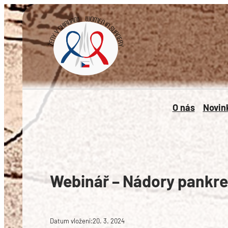
Přeskočit
na
obsah
O nás
Novin
Webinář – Nádory pankr
Datum vložení:
20. 3. 2024