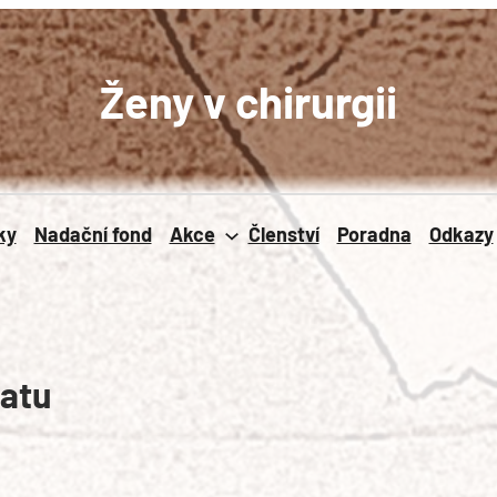
Ženy v chirurgii
ky
Nadační fond
Akce
Členství
Poradna
Odkazy
eatu