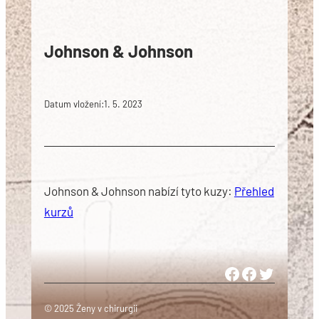
Johnson & Johnson
Datum vložení:
1. 5. 2023
Johnson & Johnson nabízí tyto kuzy:
Přehled
kurzů
Woman in Medicine Czech Republic
Women in Surgery Europe
Woman in Surgery Czech Republ
© 2025 Ženy v chirurgii