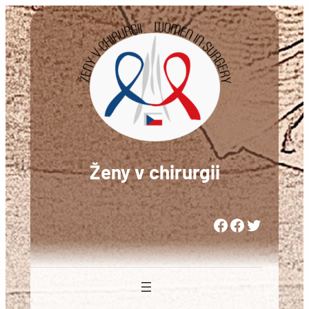
Přeskočit
na
obsah
Ženy v chirurgii
Woman in Medicine Czech Republic
Women in Surgery Europe
Woman in Surgery Czech Republic